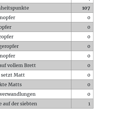
heitspunkte
107
nopfer
0
opfer
0
ropfer
0
geropfer
0
nopfer
0
auf vollem Brett
0
 setzt Matt
0
ckte Matts
0
rverwandlungen
0
 auf der siebten
1