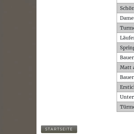
Schön
Dame
Turm
Läufe
Sprin
Bauer
Matt 
Bauer
Ersti
Unte
Türme
STARTSEITE