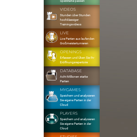
Spielstärke passen
VIDEOS
Stunden über Stunden
hochklassiger
Trainingsvideos
LIVE
Live Partien aus laufenden
Großmeisterturnieren
OPENINGS
Erfassen und Üben Sie Ihr
Eröffnungsrepertoire
DATABASE
Acht Millionen starke
Partien
MYGAMES
Speichern und analysieren
Sie eigene Partien in der
Cloud
PLAYERS
Speichern und analysieren
Sie eigene Partien in der
Cloud
STUDIES