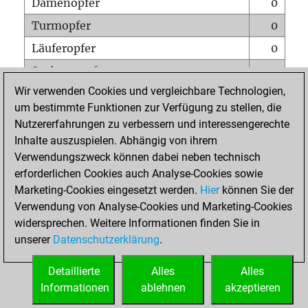
Damenopfer
0
Turmopfer
0
Läuferopfer
0
Springeropfer
0
Wir verwenden Cookies und vergleichbare Technologien,
Bauernopfer
0
um bestimmte Funktionen zur Verfügung zu stellen, die
Matt auf vollem Brett
0
Nutzererfahrungen zu verbessern und interessengerechte
Bauer setzt Matt
0
Inhalte auszuspielen. Abhängig von ihrem
Verwendungszweck können dabei neben technisch
Erstickte Matts
0
erforderlichen Cookies auch Analyse-Cookies sowie
Unterverwandlungen
0
Marketing-Cookies eingesetzt werden.
Hier
können Sie der
Verwendung von Analyse-Cookies und Marketing-Cookies
Türme auf der siebten
0
widersprechen. Weitere Informationen finden Sie in
unserer
Datenschutzerklärung
.
STARTSEITE
Detaillierte
Alles
Alles
Informationen
ablehnen
akzeptieren