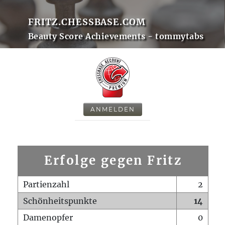
FRITZ.CHESSBASE.COM
Beauty Score Achievements - tommytabs
ANMELDEN
Erfolge gegen Fritz
Partienzahl
2
Schönheitspunkte
14
Damenopfer
0