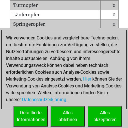
Turmopfer
0
Läuferopfer
0
Springeropfer
0
Bauernopfer
0
Wir verwenden Cookies und vergleichbare Technologien,
Matt auf vollem Brett
0
um bestimmte Funktionen zur Verfügung zu stellen, die
Nutzererfahrungen zu verbessern und interessengerechte
Bauer setzt Matt
0
Inhalte auszuspielen. Abhängig von ihrem
Erstickte Matts
0
Verwendungszweck können dabei neben technisch
Unterverwandlungen
0
erforderlichen Cookies auch Analyse-Cookies sowie
Marketing-Cookies eingesetzt werden.
Hier
können Sie der
Türme auf der siebten
0
Verwendung von Analyse-Cookies und Marketing-Cookies
widersprechen. Weitere Informationen finden Sie in
unserer
Datenschutzerklärung
.
STARTSEITE
Detaillierte
Alles
Alles
Informationen
ablehnen
akzeptieren