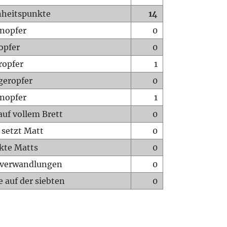
heitspunkte
14
nopfer
0
opfer
0
ropfer
1
geropfer
0
nopfer
1
auf vollem Brett
0
 setzt Matt
0
ckte Matts
0
rverwandlungen
0
 auf der siebten
0