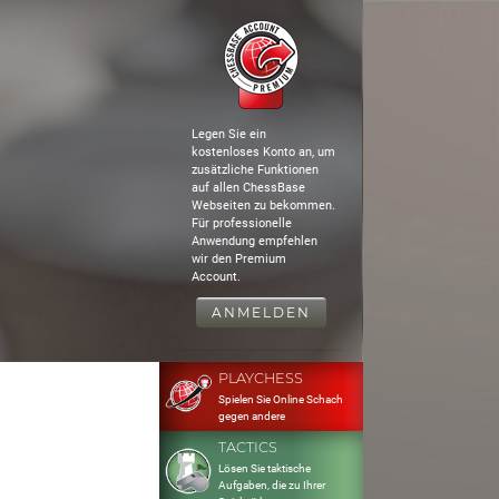
Legen Sie ein
kostenloses Konto an, um
zusätzliche Funktionen
auf allen ChessBase
Webseiten zu bekommen.
Für professionelle
Anwendung empfehlen
wir den Premium
Account.
ANMELDEN
PLAYCHESS
Spielen Sie Online Schach
gegen andere
TACTICS
Lösen Sie taktische
Aufgaben, die zu Ihrer