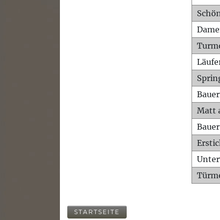
Schön
Dame
Turm
Läufe
Sprin
Bauer
Matt 
Bauer
Ersti
Unte
Türme
STARTSEITE