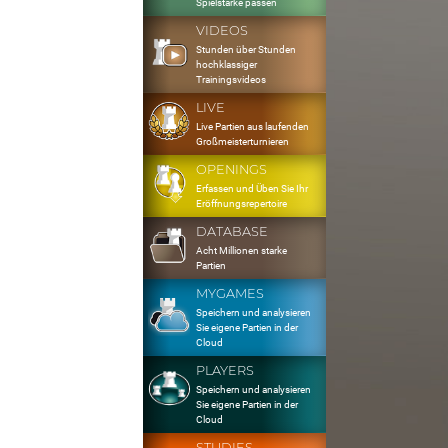
Spielstärke passen
VIDEOS
Stunden über Stunden
hochklassiger
Trainingsvideos
LIVE
Live Partien aus laufenden
Großmeisterturnieren
OPENINGS
Erfassen und Üben Sie Ihr
Eröffnungsrepertoire
DATABASE
Acht Millionen starke
Partien
MYGAMES
Speichern und analysieren
Sie eigene Partien in der
Cloud
PLAYERS
Speichern und analysieren
Sie eigene Partien in der
Cloud
STUDIES