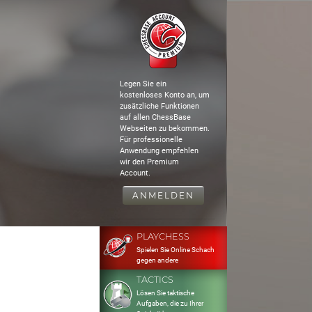
Legen Sie ein
kostenloses Konto an, um
zusätzliche Funktionen
auf allen ChessBase
Webseiten zu bekommen.
Für professionelle
Anwendung empfehlen
wir den Premium
Account.
ANMELDEN
PLAYCHESS
Spielen Sie Online Schach
gegen andere
TACTICS
Lösen Sie taktische
Aufgaben, die zu Ihrer