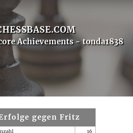
CHESSBASE.COM
core Achievements - tonda1838
Erfolge gegen Fritz
enzahl
16