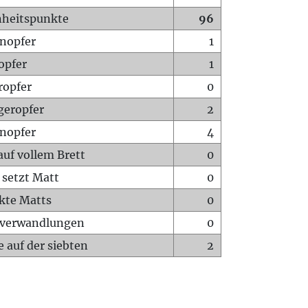
heitspunkte
96
nopfer
1
opfer
1
ropfer
0
geropfer
2
nopfer
4
auf vollem Brett
0
 setzt Matt
0
ckte Matts
0
rverwandlungen
0
 auf der siebten
2