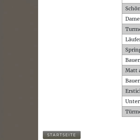
Schön
Dame
Turm
Läufe
Sprin
Bauer
Matt 
Bauer
Ersti
Unte
Türme
STARTSEITE