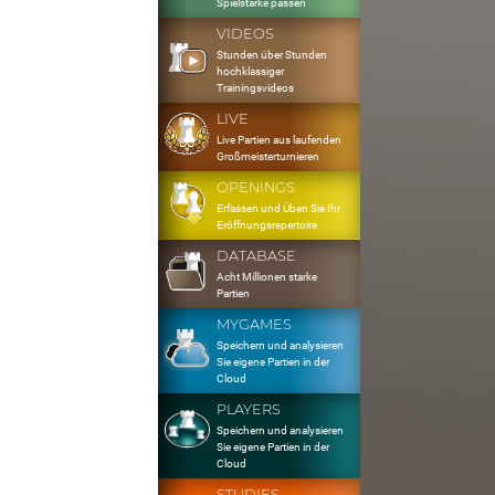
Spielstärke passen
VIDEOS
Stunden über Stunden
hochklassiger
Trainingsvideos
LIVE
Live Partien aus laufenden
Großmeisterturnieren
OPENINGS
Erfassen und Üben Sie Ihr
Eröffnungsrepertoire
DATABASE
Acht Millionen starke
Partien
MYGAMES
Speichern und analysieren
Sie eigene Partien in der
Cloud
PLAYERS
Speichern und analysieren
Sie eigene Partien in der
Cloud
STUDIES