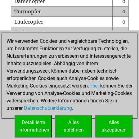
Damenopfer
0
Turmopfer
0
Läuferopfer
0
Springeropfer
0
Wir verwenden Cookies und vergleichbare Technologien,
Bauernopfer
0
um bestimmte Funktionen zur Verfügung zu stellen, die
Matt auf vollem Brett
0
Nutzererfahrungen zu verbessern und interessengerechte
Bauer setzt Matt
0
Inhalte auszuspielen. Abhängig von ihrem
Verwendungszweck können dabei neben technisch
Erstickte Matts
0
erforderlichen Cookies auch Analyse-Cookies sowie
Unterverwandlungen
0
Marketing-Cookies eingesetzt werden.
Hier
können Sie der
Verwendung von Analyse-Cookies und Marketing-Cookies
Türme auf der siebten
0
widersprechen. Weitere Informationen finden Sie in
unserer
Datenschutzerklärung
.
STARTSEITE
Detaillierte
Alles
Alles
Informationen
ablehnen
akzeptieren