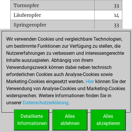
Turmopfer
33
Läuferopfer
14
Springeropfer
33
Bauernopfer
102
Wir verwenden Cookies und vergleichbare Technologien,
Matt auf vollem Brett
0
um bestimmte Funktionen zur Verfügung zu stellen, die
Nutzererfahrungen zu verbessern und interessengerechte
Bauer setzt Matt
2
Inhalte auszuspielen. Abhängig von ihrem
Erstickte Matts
0
Verwendungszweck können dabei neben technisch
Unterverwandlungen
0
erforderlichen Cookies auch Analyse-Cookies sowie
Marketing-Cookies eingesetzt werden.
Hier
können Sie der
Türme auf der siebten
8
Verwendung von Analyse-Cookies und Marketing-Cookies
widersprechen. Weitere Informationen finden Sie in
unserer
Datenschutzerklärung
.
STARTSEITE
Detaillierte
Alles
Alles
Informationen
ablehnen
akzeptieren