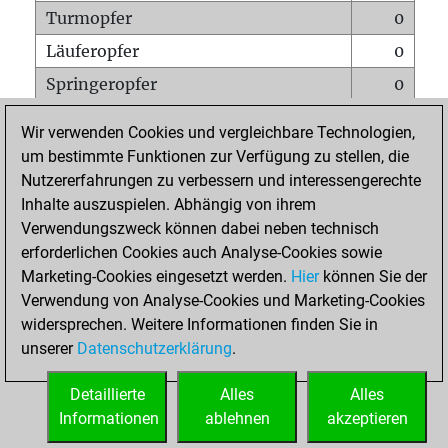
Turmopfer
0
Läuferopfer
0
Springeropfer
0
Bauernopfer
1
Wir verwenden Cookies und vergleichbare Technologien,
Matt auf vollem Brett
0
um bestimmte Funktionen zur Verfügung zu stellen, die
Nutzererfahrungen zu verbessern und interessengerechte
Bauer setzt Matt
0
Inhalte auszuspielen. Abhängig von ihrem
Erstickte Matts
0
Verwendungszweck können dabei neben technisch
Unterverwandlungen
0
erforderlichen Cookies auch Analyse-Cookies sowie
Marketing-Cookies eingesetzt werden.
Hier
können Sie der
Türme auf der siebten
0
Verwendung von Analyse-Cookies und Marketing-Cookies
widersprechen. Weitere Informationen finden Sie in
unserer
Datenschutzerklärung
.
STARTSEITE
Detaillierte
Alles
Alles
Informationen
ablehnen
akzeptieren