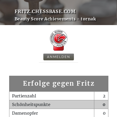
FRITZ.CHESSBASE.COM
Beauty Score Achievements - tornak
ANMELDEN
Erfolge gegen Fritz
Partienzahl
2
Schönheitspunkte
0
Damenopfer
0