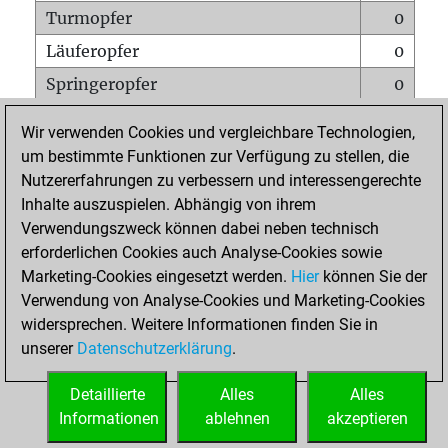
Turmopfer
0
Läuferopfer
0
Springeropfer
0
Bauernopfer
0
Wir verwenden Cookies und vergleichbare Technologien,
Matt auf vollem Brett
0
um bestimmte Funktionen zur Verfügung zu stellen, die
Nutzererfahrungen zu verbessern und interessengerechte
Bauer setzt Matt
0
Inhalte auszuspielen. Abhängig von ihrem
Erstickte Matts
0
Verwendungszweck können dabei neben technisch
Unterverwandlungen
0
erforderlichen Cookies auch Analyse-Cookies sowie
Marketing-Cookies eingesetzt werden.
Hier
können Sie der
Türme auf der siebten
0
Verwendung von Analyse-Cookies und Marketing-Cookies
widersprechen. Weitere Informationen finden Sie in
unserer
Datenschutzerklärung
.
STARTSEITE
Detaillierte
Alles
Alles
Informationen
ablehnen
akzeptieren