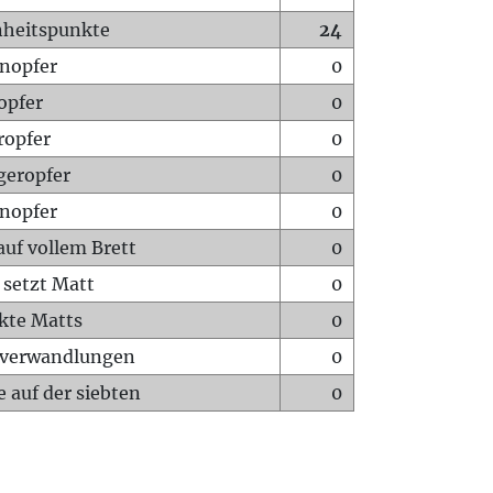
heitspunkte
24
nopfer
0
opfer
0
ropfer
0
geropfer
0
nopfer
0
auf vollem Brett
0
 setzt Matt
0
ckte Matts
0
rverwandlungen
0
 auf der siebten
0