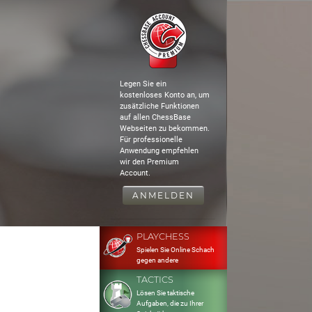
Legen Sie ein
kostenloses Konto an, um
zusätzliche Funktionen
auf allen ChessBase
Webseiten zu bekommen.
Für professionelle
Anwendung empfehlen
wir den Premium
Account.
ANMELDEN
PLAYCHESS
Spielen Sie Online Schach
gegen andere
TACTICS
Lösen Sie taktische
Aufgaben, die zu Ihrer