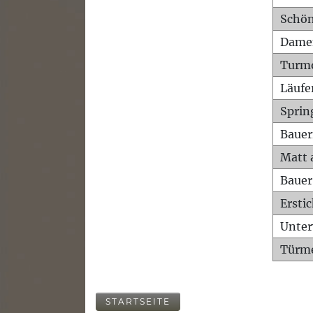
Schön
Dame
Turm
Läufe
Sprin
Bauer
Matt 
Bauer
Ersti
Unte
Türme
STARTSEITE