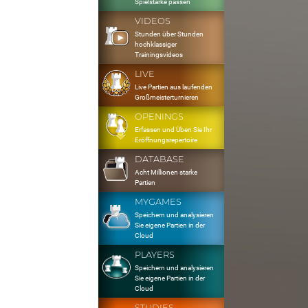
Spielstärke passen
VIDEOS
Stunden über Stunden
hochklassiger
Trainingsvideos
LIVE
Live Partien aus laufenden
Großmeisterturnieren
OPENINGS
Erfassen und Üben Sie Ihr
Eröffnungsrepertoire
DATABASE
Acht Millionen starke
Partien
MYGAMES
Speichern und analysieren
Sie eigene Partien in der
Cloud
PLAYERS
Speichern und analysieren
Sie eigene Partien in der
Cloud
STUDIES