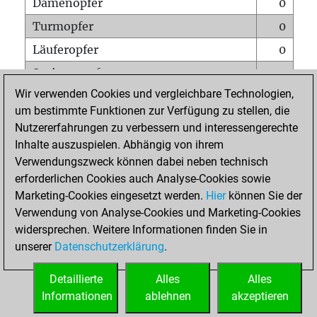
Damenopfer
0
Turmopfer
0
Läuferopfer
0
Springeropfer
0
Wir verwenden Cookies und vergleichbare Technologien,
Bauernopfer
0
um bestimmte Funktionen zur Verfügung zu stellen, die
Matt auf vollem Brett
0
Nutzererfahrungen zu verbessern und interessengerechte
Bauer setzt Matt
0
Inhalte auszuspielen. Abhängig von ihrem
Verwendungszweck können dabei neben technisch
Erstickte Matts
0
erforderlichen Cookies auch Analyse-Cookies sowie
Unterverwandlungen
0
Marketing-Cookies eingesetzt werden.
Hier
können Sie der
Verwendung von Analyse-Cookies und Marketing-Cookies
Türme auf der siebten
0
widersprechen. Weitere Informationen finden Sie in
unserer
Datenschutzerklärung
.
STARTSEITE
Detaillierte
Alles
Alles
Informationen
ablehnen
akzeptieren