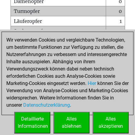
Damenopfer
0
Turmopfer
0
Läuferopfer
1
Springeropfer
0
Wir verwenden Cookies und vergleichbare Technologien,
Bauernopfer
3
um bestimmte Funktionen zur Verfügung zu stellen, die
Matt auf vollem Brett
0
Nutzererfahrungen zu verbessern und interessengerechte
Bauer setzt Matt
0
Inhalte auszuspielen. Abhängig von ihrem
Verwendungszweck können dabei neben technisch
Erstickte Matts
0
erforderlichen Cookies auch Analyse-Cookies sowie
Unterverwandlungen
0
Marketing-Cookies eingesetzt werden.
Hier
können Sie der
Verwendung von Analyse-Cookies und Marketing-Cookies
Türme auf der siebten
0
widersprechen. Weitere Informationen finden Sie in
unserer
Datenschutzerklärung
.
STARTSEITE
Detaillierte
Alles
Alles
Informationen
ablehnen
akzeptieren