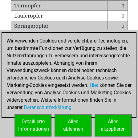
Turmopfer
0
Läuferopfer
0
Springeropfer
0
Bauernopfer
0
Wir verwenden Cookies und vergleichbare Technologien,
Matt auf vollem Brett
0
um bestimmte Funktionen zur Verfügung zu stellen, die
Nutzererfahrungen zu verbessern und interessengerechte
Bauer setzt Matt
0
Inhalte auszuspielen. Abhängig von ihrem
Erstickte Matts
0
Verwendungszweck können dabei neben technisch
Unterverwandlungen
0
erforderlichen Cookies auch Analyse-Cookies sowie
Marketing-Cookies eingesetzt werden.
Hier
können Sie der
Türme auf der siebten
0
Verwendung von Analyse-Cookies und Marketing-Cookies
widersprechen. Weitere Informationen finden Sie in
unserer
Datenschutzerklärung
.
STARTSEITE
Detaillierte
Alles
Alles
Informationen
ablehnen
akzeptieren