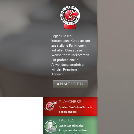
Legen Sie ein
kostenloses Konto an, um
zusätzliche Funktionen
auf allen ChessBase
Webseiten zu bekommen.
Für professionelle
Anwendung empfehlen
wir den Premium
Account.
ANMELDEN
PLAYCHESS
Spielen Sie Online Schach
gegen andere
TACTICS
Lösen Sie taktische
Aufgaben, die zu Ihrer