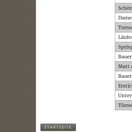
Schön
Dame
Turm
Läufe
Sprin
Bauer
Matt 
Bauer
Ersti
Unte
Türme
STARTSEITE