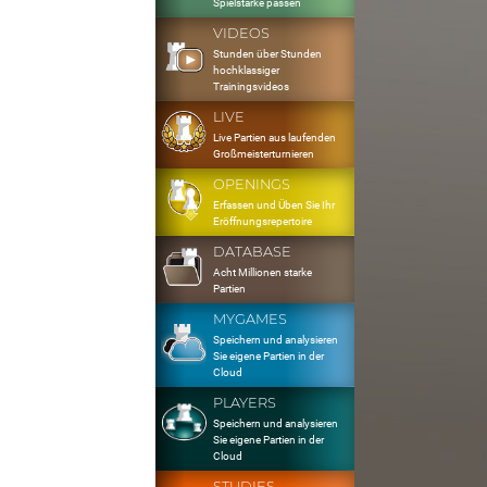
Spielstärke passen
VIDEOS
Stunden über Stunden
hochklassiger
Trainingsvideos
LIVE
Live Partien aus laufenden
Großmeisterturnieren
OPENINGS
Erfassen und Üben Sie Ihr
Eröffnungsrepertoire
DATABASE
Acht Millionen starke
Partien
MYGAMES
Speichern und analysieren
Sie eigene Partien in der
Cloud
PLAYERS
Speichern und analysieren
Sie eigene Partien in der
Cloud
STUDIES