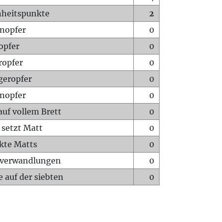
heitspunkte
2
nopfer
0
opfer
0
ropfer
0
geropfer
0
nopfer
0
auf vollem Brett
0
 setzt Matt
0
ckte Matts
0
rverwandlungen
0
 auf der siebten
0