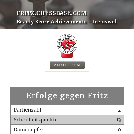
FRITZ.CHESSBASE.COM
Beauty Score Achievements - trencavel
ANMELDEN
Erfolge gegen Fritz
Partienzahl
2
Schönheitspunkte
13
Damenopfer
0