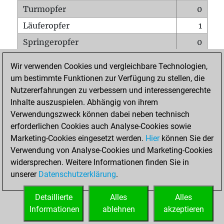
Turmopfer
0
Läuferopfer
1
Springeropfer
0
Bauernopfer
0
Wir verwenden Cookies und vergleichbare Technologien,
Matt auf vollem Brett
0
um bestimmte Funktionen zur Verfügung zu stellen, die
Nutzererfahrungen zu verbessern und interessengerechte
Bauer setzt Matt
0
Inhalte auszuspielen. Abhängig von ihrem
Erstickte Matts
0
Verwendungszweck können dabei neben technisch
Unterverwandlungen
0
erforderlichen Cookies auch Analyse-Cookies sowie
Marketing-Cookies eingesetzt werden.
Hier
können Sie der
Türme auf der siebten
0
Verwendung von Analyse-Cookies und Marketing-Cookies
widersprechen. Weitere Informationen finden Sie in
unserer
Datenschutzerklärung
.
STARTSEITE
Detaillierte
Alles
Alles
Informationen
ablehnen
akzeptieren