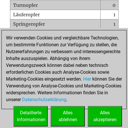
Turmopfer
0
Läuferopfer
1
Springeropfer
1
Bauernopfer
5
Wir verwenden Cookies und vergleichbare Technologien,
Matt auf vollem Brett
0
um bestimmte Funktionen zur Verfügung zu stellen, die
Nutzererfahrungen zu verbessern und interessengerechte
Bauer setzt Matt
0
Inhalte auszuspielen. Abhängig von ihrem
Erstickte Matts
0
Verwendungszweck können dabei neben technisch
Unterverwandlungen
0
erforderlichen Cookies auch Analyse-Cookies sowie
Marketing-Cookies eingesetzt werden.
Hier
können Sie der
Türme auf der siebten
0
Verwendung von Analyse-Cookies und Marketing-Cookies
widersprechen. Weitere Informationen finden Sie in
unserer
Datenschutzerklärung
.
STARTSEITE
Detaillierte
Alles
Alles
Informationen
ablehnen
akzeptieren