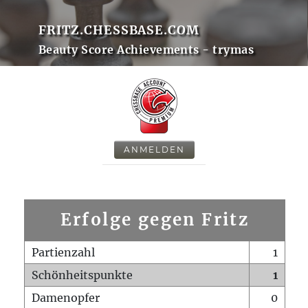
FRITZ.CHESSBASE.COM
Beauty Score Achievements - trymas
ANMELDEN
Erfolge gegen Fritz
Partienzahl
1
Schönheitspunkte
1
Damenopfer
0