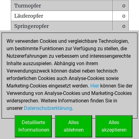
Turmopfer
0
Läuferopfer
0
Springeropfer
0
Bauernopfer
0
Wir verwenden Cookies und vergleichbare Technologien,
Matt auf vollem Brett
0
um bestimmte Funktionen zur Verfügung zu stellen, die
Nutzererfahrungen zu verbessern und interessengerechte
Bauer setzt Matt
0
Inhalte auszuspielen. Abhängig von ihrem
Erstickte Matts
0
Verwendungszweck können dabei neben technisch
Unterverwandlungen
0
erforderlichen Cookies auch Analyse-Cookies sowie
Marketing-Cookies eingesetzt werden.
Hier
können Sie der
Türme auf der siebten
0
Verwendung von Analyse-Cookies und Marketing-Cookies
widersprechen. Weitere Informationen finden Sie in
unserer
Datenschutzerklärung
.
STARTSEITE
Detaillierte
Alles
Alles
Informationen
ablehnen
akzeptieren