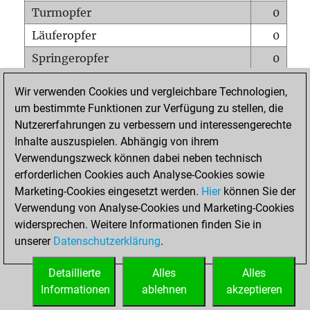
Turmopfer
0
Läuferopfer
0
Springeropfer
0
Bauernopfer
0
Wir verwenden Cookies und vergleichbare Technologien,
Matt auf vollem Brett
0
um bestimmte Funktionen zur Verfügung zu stellen, die
Nutzererfahrungen zu verbessern und interessengerechte
Bauer setzt Matt
0
Inhalte auszuspielen. Abhängig von ihrem
Erstickte Matts
0
Verwendungszweck können dabei neben technisch
Unterverwandlungen
0
erforderlichen Cookies auch Analyse-Cookies sowie
Marketing-Cookies eingesetzt werden.
Hier
können Sie der
Türme auf der siebten
0
Verwendung von Analyse-Cookies und Marketing-Cookies
widersprechen. Weitere Informationen finden Sie in
unserer
Datenschutzerklärung
.
STARTSEITE
Detaillierte
Alles
Alles
Informationen
ablehnen
akzeptieren