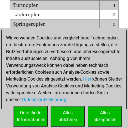
Turmopfer
1
Läuferopfer
0
Springeropfer
0
Bauernopfer
0
Wir verwenden Cookies und vergleichbare Technologien,
Matt auf vollem Brett
0
um bestimmte Funktionen zur Verfügung zu stellen, die
Nutzererfahrungen zu verbessern und interessengerechte
Bauer setzt Matt
0
Inhalte auszuspielen. Abhängig von ihrem
Erstickte Matts
0
Verwendungszweck können dabei neben technisch
Unterverwandlungen
0
erforderlichen Cookies auch Analyse-Cookies sowie
Marketing-Cookies eingesetzt werden.
Hier
können Sie der
Türme auf der siebten
0
Verwendung von Analyse-Cookies und Marketing-Cookies
widersprechen. Weitere Informationen finden Sie in
unserer
Datenschutzerklärung
.
STARTSEITE
Detaillierte
Alles
Alles
Informationen
ablehnen
akzeptieren