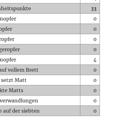
heitspunkte
33
nopfer
0
opfer
0
ropfer
0
geropfer
0
nopfer
4
auf vollem Brett
0
 setzt Matt
0
ckte Matts
0
rverwandlungen
0
 auf der siebten
0