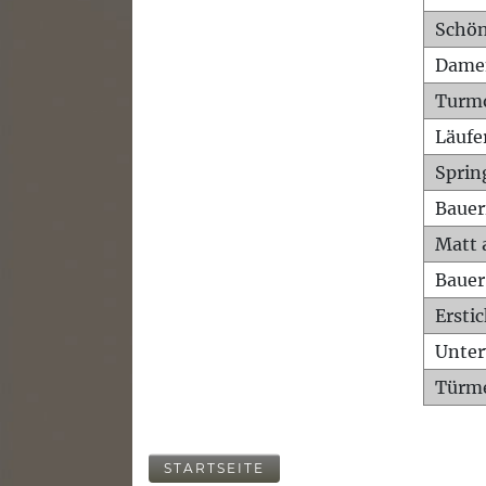
Schön
Dame
Turm
Läufe
Sprin
Bauer
Matt 
Bauer
Ersti
Unte
Türme
STARTSEITE