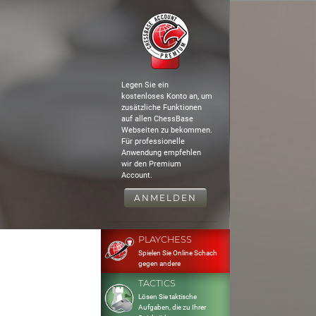
Legen Sie ein
kostenloses Konto an, um
zusätzliche Funktionen
auf allen ChessBase
Webseiten zu bekommen.
Für professionelle
Anwendung empfehlen
wir den Premium
Account.
ANMELDEN
PLAYCHESS
Spielen Sie Online Schach
gegen andere
TACTICS
Lösen Sie taktische
Aufgaben, die zu Ihrer