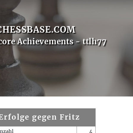
CHESSBASE.COM
core Achievements - ttlh77
Erfolge gegen Fritz
enzahl
4