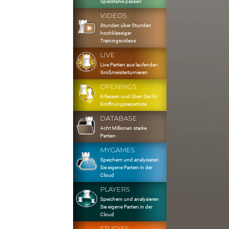
Spielstärke passen
VIDEOS
Stunden über Stunden
hochklassiger
Trainingsvideos
LIVE
Live Partien aus laufenden
Großmeisterturnieren
OPENINGS
Erfassen und Üben Sie Ihr
Eröffnungsrepertoire
DATABASE
Acht Millionen starke
Partien
MYGAMES
Speichern und analysieren
Sie eigene Partien in der
Cloud
PLAYERS
Speichern und analysieren
Sie eigene Partien in der
Cloud
STUDIES