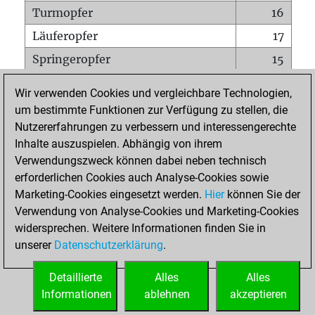
Turmopfer
16
Läuferopfer
17
Springeropfer
15
Bauernopfer
26
Wir verwenden Cookies und vergleichbare Technologien,
Matt auf vollem Brett
0
um bestimmte Funktionen zur Verfügung zu stellen, die
Nutzererfahrungen zu verbessern und interessengerechte
Bauer setzt Matt
1
Inhalte auszuspielen. Abhängig von ihrem
Erstickte Matts
0
Verwendungszweck können dabei neben technisch
Unterverwandlungen
0
erforderlichen Cookies auch Analyse-Cookies sowie
Marketing-Cookies eingesetzt werden.
Hier
können Sie der
Türme auf der siebten
6
Verwendung von Analyse-Cookies und Marketing-Cookies
widersprechen. Weitere Informationen finden Sie in
unserer
Datenschutzerklärung
.
STARTSEITE
Detaillierte
Alles
Alles
Informationen
ablehnen
akzeptieren