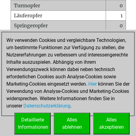
Turmopfer
0
Läuferopfer
1
Springeropfer
0
Bauernopfer
3
Wir verwenden Cookies und vergleichbare Technologien,
Matt auf vollem Brett
0
um bestimmte Funktionen zur Verfügung zu stellen, die
Nutzererfahrungen zu verbessern und interessengerechte
Bauer setzt Matt
0
Inhalte auszuspielen. Abhängig von ihrem
Erstickte Matts
0
Verwendungszweck können dabei neben technisch
Unterverwandlungen
0
erforderlichen Cookies auch Analyse-Cookies sowie
Marketing-Cookies eingesetzt werden.
Hier
können Sie der
Türme auf der siebten
0
Verwendung von Analyse-Cookies und Marketing-Cookies
widersprechen. Weitere Informationen finden Sie in
unserer
Datenschutzerklärung
.
STARTSEITE
Detaillierte
Alles
Alles
Informationen
ablehnen
akzeptieren