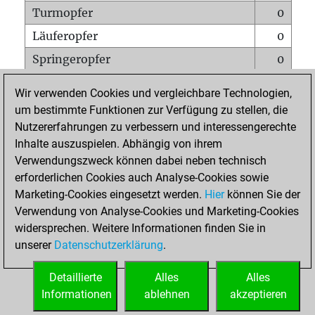
Turmopfer
0
Läuferopfer
0
Springeropfer
0
Bauernopfer
0
Wir verwenden Cookies und vergleichbare Technologien,
Matt auf vollem Brett
0
um bestimmte Funktionen zur Verfügung zu stellen, die
Nutzererfahrungen zu verbessern und interessengerechte
Bauer setzt Matt
0
Inhalte auszuspielen. Abhängig von ihrem
Erstickte Matts
0
Verwendungszweck können dabei neben technisch
Unterverwandlungen
0
erforderlichen Cookies auch Analyse-Cookies sowie
Marketing-Cookies eingesetzt werden.
Hier
können Sie der
Türme auf der siebten
0
Verwendung von Analyse-Cookies und Marketing-Cookies
widersprechen. Weitere Informationen finden Sie in
unserer
Datenschutzerklärung
.
STARTSEITE
Detaillierte
Alles
Alles
Informationen
ablehnen
akzeptieren