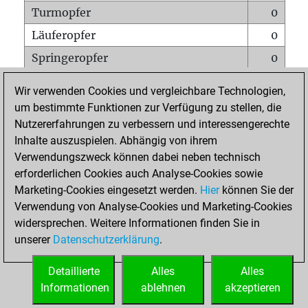
Turmopfer
0
Läuferopfer
0
Springeropfer
0
Bauernopfer
0
Wir verwenden Cookies und vergleichbare Technologien,
Matt auf vollem Brett
0
um bestimmte Funktionen zur Verfügung zu stellen, die
Nutzererfahrungen zu verbessern und interessengerechte
Bauer setzt Matt
0
Inhalte auszuspielen. Abhängig von ihrem
Erstickte Matts
0
Verwendungszweck können dabei neben technisch
Unterverwandlungen
0
erforderlichen Cookies auch Analyse-Cookies sowie
Marketing-Cookies eingesetzt werden.
Hier
können Sie der
Türme auf der siebten
0
Verwendung von Analyse-Cookies und Marketing-Cookies
widersprechen. Weitere Informationen finden Sie in
unserer
Datenschutzerklärung
.
STARTSEITE
Detaillierte
Alles
Alles
Informationen
ablehnen
akzeptieren