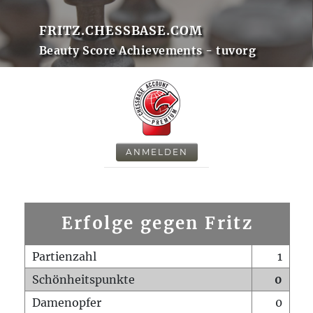
FRITZ.CHESSBASE.COM
Beauty Score Achievements - tuvorg
ANMELDEN
Erfolge gegen Fritz
Partienzahl
1
Schönheitspunkte
0
Damenopfer
0