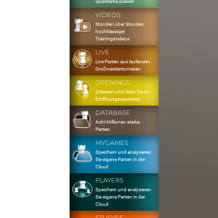
Spielstärke passen
VIDEOS
Stunden über Stunden
hochklassiger
Trainingsvideos
LIVE
Live Partien aus laufenden
Großmeisterturnieren
OPENINGS
Erfassen und Üben Sie Ihr
Eröffnungsrepertoire
DATABASE
Acht Millionen starke
Partien
MYGAMES
Speichern und analysieren
Sie eigene Partien in der
Cloud
PLAYERS
Speichern und analysieren
Sie eigene Partien in der
Cloud
STUDIES