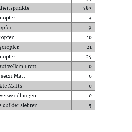
heitspunkte
787
nopfer
9
opfer
9
ropfer
10
geropfer
21
nopfer
25
auf vollem Brett
0
 setzt Matt
0
ckte Matts
0
rverwandlungen
0
 auf der siebten
5