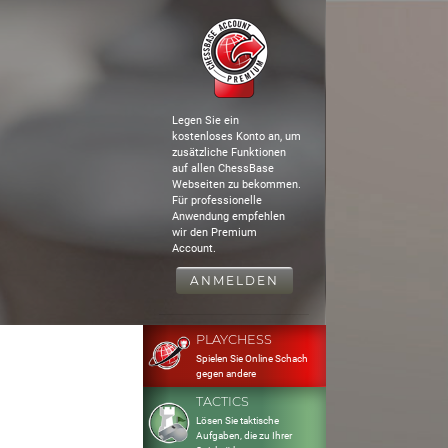
Legen Sie ein
kostenloses Konto an, um
zusätzliche Funktionen
auf allen ChessBase
Webseiten zu bekommen.
Für professionelle
Anwendung empfehlen
wir den Premium
Account.
ANMELDEN
PLAYCHESS
Spielen Sie Online Schach
gegen andere
TACTICS
Lösen Sie taktische
Aufgaben, die zu Ihrer