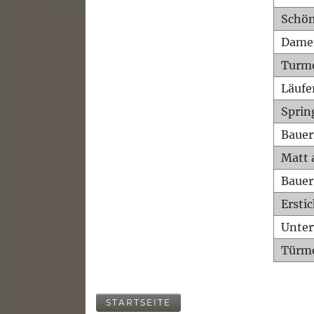
Schön
Dame
Turm
Läufe
Sprin
Bauer
Matt 
Bauer
Ersti
Unte
Türme
STARTSEITE