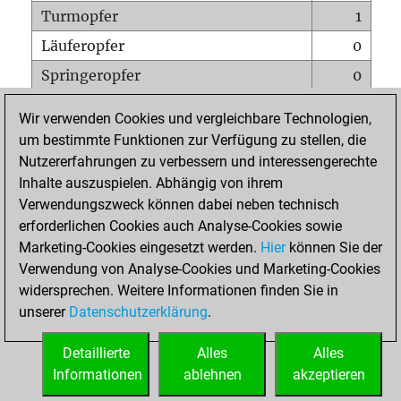
Turmopfer
1
Läuferopfer
0
Springeropfer
0
Bauernopfer
1
Wir verwenden Cookies und vergleichbare Technologien,
Matt auf vollem Brett
0
um bestimmte Funktionen zur Verfügung zu stellen, die
Nutzererfahrungen zu verbessern und interessengerechte
Bauer setzt Matt
0
Inhalte auszuspielen. Abhängig von ihrem
Erstickte Matts
0
Verwendungszweck können dabei neben technisch
Unterverwandlungen
0
erforderlichen Cookies auch Analyse-Cookies sowie
Marketing-Cookies eingesetzt werden.
Hier
können Sie der
Türme auf der siebten
0
Verwendung von Analyse-Cookies und Marketing-Cookies
widersprechen. Weitere Informationen finden Sie in
unserer
Datenschutzerklärung
.
STARTSEITE
Detaillierte
Alles
Alles
Informationen
ablehnen
akzeptieren