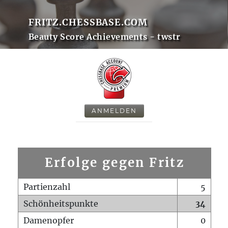
FRITZ.CHESSBASE.COM
Beauty Score Achievements - twstr
ANMELDEN
Erfolge gegen Fritz
Partienzahl
5
Schönheitspunkte
34
Damenopfer
0