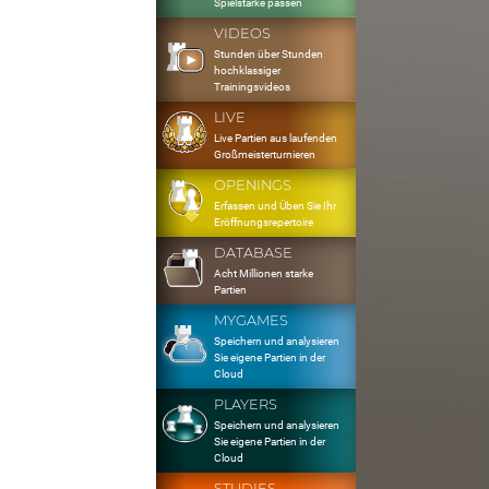
Spielstärke passen
VIDEOS
Stunden über Stunden
hochklassiger
Trainingsvideos
LIVE
Live Partien aus laufenden
Großmeisterturnieren
OPENINGS
Erfassen und Üben Sie Ihr
Eröffnungsrepertoire
DATABASE
Acht Millionen starke
Partien
MYGAMES
Speichern und analysieren
Sie eigene Partien in der
Cloud
PLAYERS
Speichern und analysieren
Sie eigene Partien in der
Cloud
STUDIES