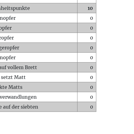
heitspunkte
10
nopfer
0
opfer
0
ropfer
0
geropfer
0
nopfer
0
auf vollem Brett
0
 setzt Matt
0
ckte Matts
0
rverwandlungen
0
 auf der siebten
0