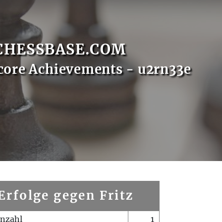
CHESSBASE.COM
core Achievements - u2rn33e
Erfolge gegen Fritz
enzahl
1