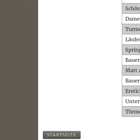
Schön
Dame
Turm
Läufe
Sprin
Bauer
Matt 
Bauer
Ersti
Unte
Türme
STARTSEITE