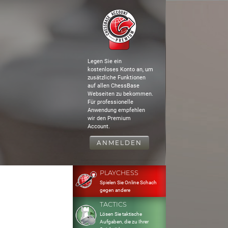
Legen Sie ein
kostenloses Konto an, um
zusätzliche Funktionen
auf allen ChessBase
Webseiten zu bekommen.
Für professionelle
Anwendung empfehlen
wir den Premium
Account.
ANMELDEN
PLAYCHESS
Spielen Sie Online Schach
gegen andere
TACTICS
Lösen Sie taktische
Aufgaben, die zu Ihrer