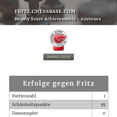
FRITZ.CHESSBASE.COM
Beauty Score Achievements - u2stones
ANMELDEN
Erfolge gegen Fritz
Partienzahl
1
Schönheitspunkte
15
Damenopfer
0