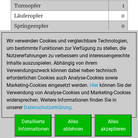
Turmopfer
1
Läuferopfer
0
Springeropfer
0
Bauernopfer
0
Wir verwenden Cookies und vergleichbare Technologien,
Matt auf vollem Brett
0
um bestimmte Funktionen zur Verfügung zu stellen, die
Nutzererfahrungen zu verbessern und interessengerechte
Bauer setzt Matt
0
Inhalte auszuspielen. Abhängig von ihrem
Erstickte Matts
0
Verwendungszweck können dabei neben technisch
Unterverwandlungen
0
erforderlichen Cookies auch Analyse-Cookies sowie
Marketing-Cookies eingesetzt werden.
Hier
können Sie der
Türme auf der siebten
0
Verwendung von Analyse-Cookies und Marketing-Cookies
widersprechen. Weitere Informationen finden Sie in
unserer
Datenschutzerklärung
.
STARTSEITE
Detaillierte
Alles
Alles
Informationen
ablehnen
akzeptieren