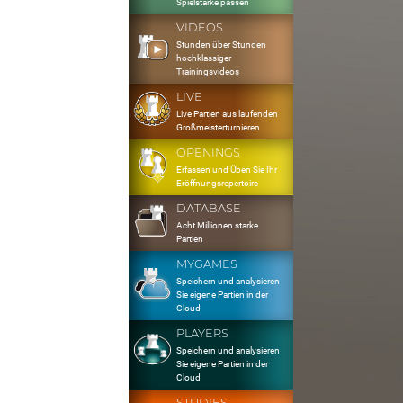
Spielstärke passen
VIDEOS
Stunden über Stunden
hochklassiger
Trainingsvideos
LIVE
Live Partien aus laufenden
Großmeisterturnieren
OPENINGS
Erfassen und Üben Sie Ihr
Eröffnungsrepertoire
DATABASE
Acht Millionen starke
Partien
MYGAMES
Speichern und analysieren
Sie eigene Partien in der
Cloud
PLAYERS
Speichern und analysieren
Sie eigene Partien in der
Cloud
STUDIES