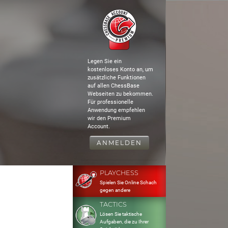
Legen Sie ein
kostenloses Konto an, um
zusätzliche Funktionen
auf allen ChessBase
Webseiten zu bekommen.
Für professionelle
Anwendung empfehlen
wir den Premium
Account.
ANMELDEN
PLAYCHESS
Spielen Sie Online Schach
gegen andere
TACTICS
Lösen Sie taktische
Aufgaben, die zu Ihrer