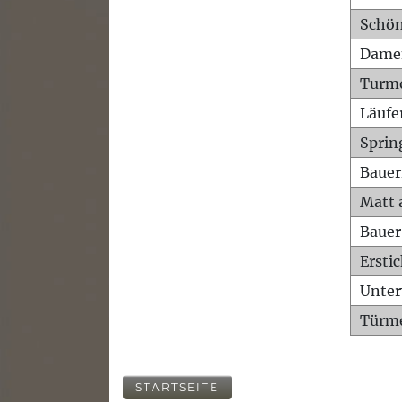
Schön
Dame
Turm
Läufe
Sprin
Bauer
Matt 
Bauer
Ersti
Unte
Türme
STARTSEITE