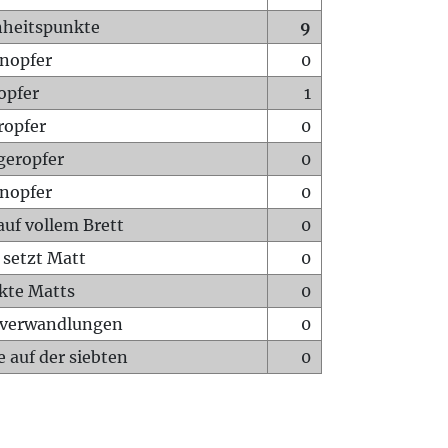
heitspunkte
9
nopfer
0
opfer
1
ropfer
0
geropfer
0
nopfer
0
auf vollem Brett
0
 setzt Matt
0
ckte Matts
0
rverwandlungen
0
 auf der siebten
0