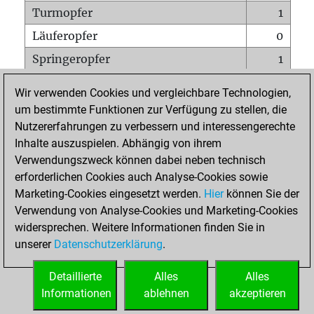
Turmopfer
1
Läuferopfer
0
Springeropfer
1
Bauernopfer
0
Wir verwenden Cookies und vergleichbare Technologien,
Matt auf vollem Brett
0
um bestimmte Funktionen zur Verfügung zu stellen, die
Nutzererfahrungen zu verbessern und interessengerechte
Bauer setzt Matt
0
Inhalte auszuspielen. Abhängig von ihrem
Erstickte Matts
0
Verwendungszweck können dabei neben technisch
Unterverwandlungen
0
erforderlichen Cookies auch Analyse-Cookies sowie
Marketing-Cookies eingesetzt werden.
Hier
können Sie der
Türme auf der siebten
0
Verwendung von Analyse-Cookies und Marketing-Cookies
widersprechen. Weitere Informationen finden Sie in
unserer
Datenschutzerklärung
.
STARTSEITE
Detaillierte
Alles
Alles
Informationen
ablehnen
akzeptieren