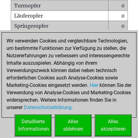
Turmopfer
0
Läuferopfer
0
Springeropfer
0
Bauernopfer
0
Wir verwenden Cookies und vergleichbare Technologien,
Matt auf vollem Brett
0
um bestimmte Funktionen zur Verfügung zu stellen, die
Nutzererfahrungen zu verbessern und interessengerechte
Bauer setzt Matt
0
Inhalte auszuspielen. Abhängig von ihrem
Erstickte Matts
0
Verwendungszweck können dabei neben technisch
Unterverwandlungen
0
erforderlichen Cookies auch Analyse-Cookies sowie
Marketing-Cookies eingesetzt werden.
Hier
können Sie der
Türme auf der siebten
0
Verwendung von Analyse-Cookies und Marketing-Cookies
widersprechen. Weitere Informationen finden Sie in
unserer
Datenschutzerklärung
.
STARTSEITE
Detaillierte
Alles
Alles
Informationen
ablehnen
akzeptieren