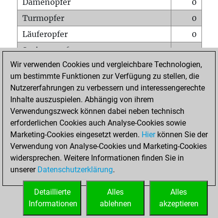
Damenopfer
0
Turmopfer
0
Läuferopfer
0
Springeropfer
0
Wir verwenden Cookies und vergleichbare Technologien,
Bauernopfer
0
um bestimmte Funktionen zur Verfügung zu stellen, die
Matt auf vollem Brett
0
Nutzererfahrungen zu verbessern und interessengerechte
Bauer setzt Matt
0
Inhalte auszuspielen. Abhängig von ihrem
Verwendungszweck können dabei neben technisch
Erstickte Matts
0
erforderlichen Cookies auch Analyse-Cookies sowie
Unterverwandlungen
0
Marketing-Cookies eingesetzt werden.
Hier
können Sie der
Verwendung von Analyse-Cookies und Marketing-Cookies
Türme auf der siebten
0
widersprechen. Weitere Informationen finden Sie in
unserer
Datenschutzerklärung
.
STARTSEITE
Detaillierte
Alles
Alles
Informationen
ablehnen
akzeptieren