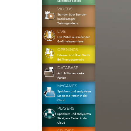
Spielstärke passen
VIDEOS
Stunden über Stunden
hochklassiger
Trainingsvideos
LIVE
Live Partien aus laufenden
Großmeisterturnieren
OPENINGS
Erfassen und Üben Sie Ihr
Eröffnungsrepertoire
DATABASE
Acht Millionen starke
Partien
MYGAMES
Speichern und analysieren
Sie eigene Partien in der
Cloud
PLAYERS
Speichern und analysieren
Sie eigene Partien in der
Cloud
STUDIES