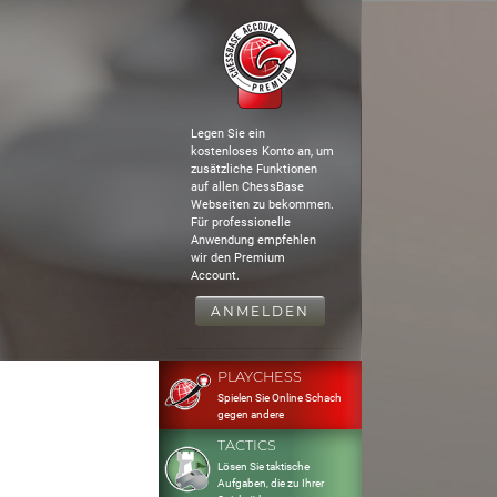
Legen Sie ein
kostenloses Konto an, um
zusätzliche Funktionen
auf allen ChessBase
Webseiten zu bekommen.
Für professionelle
Anwendung empfehlen
wir den Premium
Account.
ANMELDEN
PLAYCHESS
Spielen Sie Online Schach
gegen andere
TACTICS
Lösen Sie taktische
Aufgaben, die zu Ihrer