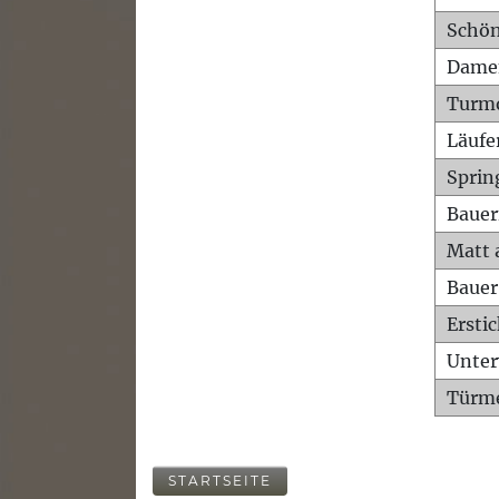
Schön
Dame
Turm
Läufe
Sprin
Bauer
Matt 
Bauer
Ersti
Unte
Türme
STARTSEITE