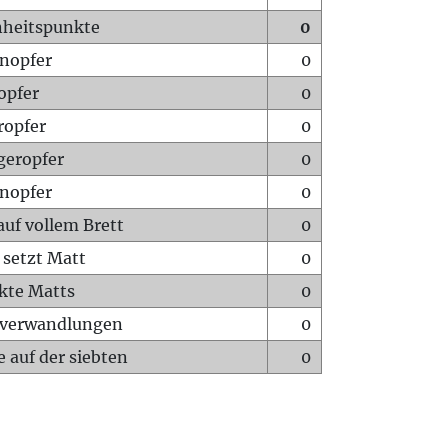
heitspunkte
0
nopfer
0
opfer
0
ropfer
0
geropfer
0
nopfer
0
auf vollem Brett
0
 setzt Matt
0
ckte Matts
0
rverwandlungen
0
 auf der siebten
0