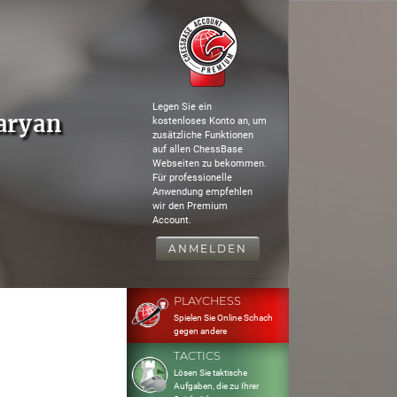
Legen Sie ein
aryan
kostenloses Konto an, um
zusätzliche Funktionen
auf allen ChessBase
Webseiten zu bekommen.
Für professionelle
Anwendung empfehlen
wir den Premium
Account.
ANMELDEN
PLAYCHESS
Spielen Sie Online Schach
gegen andere
TACTICS
Lösen Sie taktische
Aufgaben, die zu Ihrer