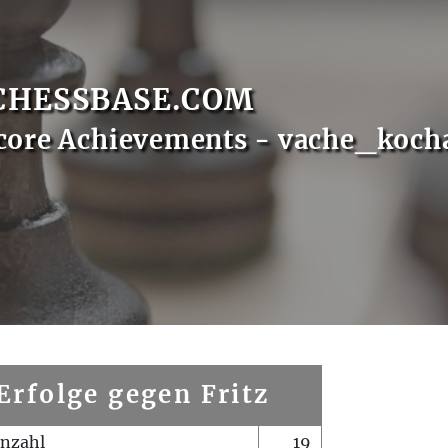
CHESSBASE.COM
core Achievements - vache_koch
Erfolge gegen Fritz
enzahl
19