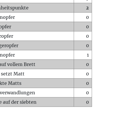
heitspunkte
2
nopfer
0
opfer
0
ropfer
0
geropfer
0
nopfer
1
auf vollem Brett
0
 setzt Matt
0
ckte Matts
0
rverwandlungen
0
 auf der siebten
0