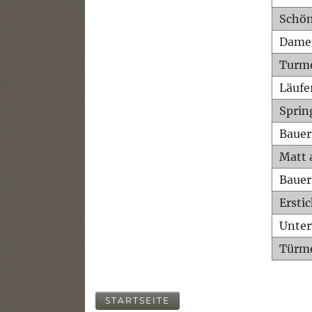
Schön
Dame
Turm
Läufe
Sprin
Bauer
Matt 
Bauer
Ersti
Unte
Türme
STARTSEITE