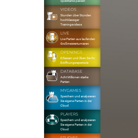
Spielstärke passen
VIDEOS
Stunden über Stunden
hochklassiger
Trainingsvideos
LIVE
Live Partien aus laufenden
Großmeisterturnieren
OPENINGS
Erfassen und Üben Sie Ihr
Eröffnungsrepertoire
DATABASE
Acht Millionen starke
Partien
MYGAMES
Speichern und analysieren
Sie eigene Partien in der
Cloud
PLAYERS
Speichern und analysieren
Sie eigene Partien in der
Cloud
STUDIES