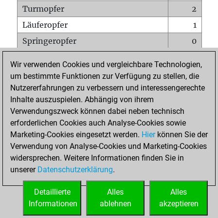
Turmopfer
2
Läuferopfer
1
Springeropfer
0
Bauernopfer
3
Wir verwenden Cookies und vergleichbare Technologien,
Matt auf vollem Brett
0
um bestimmte Funktionen zur Verfügung zu stellen, die
Nutzererfahrungen zu verbessern und interessengerechte
Bauer setzt Matt
0
Inhalte auszuspielen. Abhängig von ihrem
Erstickte Matts
0
Verwendungszweck können dabei neben technisch
Unterverwandlungen
0
erforderlichen Cookies auch Analyse-Cookies sowie
Marketing-Cookies eingesetzt werden.
Hier
können Sie der
Türme auf der siebten
0
Verwendung von Analyse-Cookies und Marketing-Cookies
widersprechen. Weitere Informationen finden Sie in
unserer
Datenschutzerklärung
.
STARTSEITE
Detaillierte
Alles
Alles
Informationen
ablehnen
akzeptieren