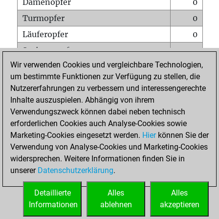
Damenopfer
0
Turmopfer
0
Läuferopfer
0
Springeropfer
1
Wir verwenden Cookies und vergleichbare Technologien,
Bauernopfer
1
um bestimmte Funktionen zur Verfügung zu stellen, die
Matt auf vollem Brett
0
Nutzererfahrungen zu verbessern und interessengerechte
Bauer setzt Matt
0
Inhalte auszuspielen. Abhängig von ihrem
Verwendungszweck können dabei neben technisch
Erstickte Matts
0
erforderlichen Cookies auch Analyse-Cookies sowie
Unterverwandlungen
0
Marketing-Cookies eingesetzt werden.
Hier
können Sie der
Verwendung von Analyse-Cookies und Marketing-Cookies
Türme auf der siebten
0
widersprechen. Weitere Informationen finden Sie in
unserer
Datenschutzerklärung
.
STARTSEITE
Detaillierte
Alles
Alles
Informationen
ablehnen
akzeptieren