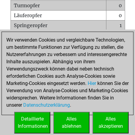
Turmopfer
0
Läuferopfer
0
Springeropfer
1
Bauernopfer
0
Wir verwenden Cookies und vergleichbare Technologien,
Matt auf vollem Brett
0
um bestimmte Funktionen zur Verfügung zu stellen, die
Nutzererfahrungen zu verbessern und interessengerechte
Bauer setzt Matt
0
Inhalte auszuspielen. Abhängig von ihrem
Erstickte Matts
0
Verwendungszweck können dabei neben technisch
Unterverwandlungen
0
erforderlichen Cookies auch Analyse-Cookies sowie
Marketing-Cookies eingesetzt werden.
Hier
können Sie der
Türme auf der siebten
0
Verwendung von Analyse-Cookies und Marketing-Cookies
widersprechen. Weitere Informationen finden Sie in
unserer
Datenschutzerklärung
.
STARTSEITE
Detaillierte
Alles
Alles
Informationen
ablehnen
akzeptieren