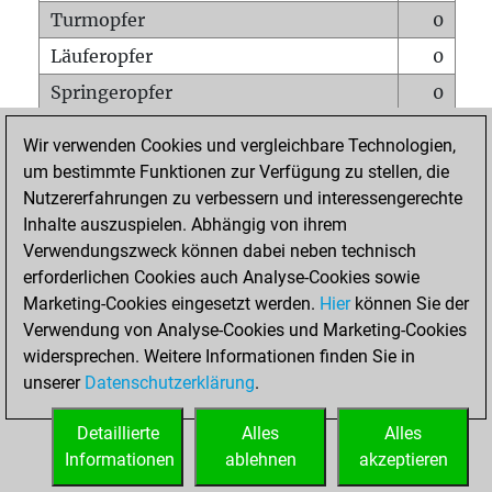
Turmopfer
0
Läuferopfer
0
Springeropfer
0
Bauernopfer
0
Wir verwenden Cookies und vergleichbare Technologien,
Matt auf vollem Brett
0
um bestimmte Funktionen zur Verfügung zu stellen, die
Nutzererfahrungen zu verbessern und interessengerechte
Bauer setzt Matt
0
Inhalte auszuspielen. Abhängig von ihrem
Erstickte Matts
0
Verwendungszweck können dabei neben technisch
Unterverwandlungen
0
erforderlichen Cookies auch Analyse-Cookies sowie
Marketing-Cookies eingesetzt werden.
Hier
können Sie der
Türme auf der siebten
0
Verwendung von Analyse-Cookies und Marketing-Cookies
widersprechen. Weitere Informationen finden Sie in
unserer
Datenschutzerklärung
.
STARTSEITE
Detaillierte
Alles
Alles
Informationen
ablehnen
akzeptieren