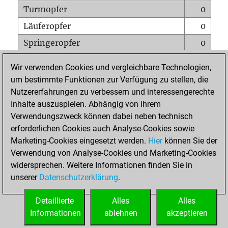
Turmopfer
0
Läuferopfer
0
Springeropfer
0
Bauernopfer
0
Wir verwenden Cookies und vergleichbare Technologien,
Matt auf vollem Brett
0
um bestimmte Funktionen zur Verfügung zu stellen, die
Nutzererfahrungen zu verbessern und interessengerechte
Bauer setzt Matt
0
Inhalte auszuspielen. Abhängig von ihrem
Erstickte Matts
0
Verwendungszweck können dabei neben technisch
Unterverwandlungen
0
erforderlichen Cookies auch Analyse-Cookies sowie
Marketing-Cookies eingesetzt werden.
Hier
können Sie der
Türme auf der siebten
0
Verwendung von Analyse-Cookies und Marketing-Cookies
widersprechen. Weitere Informationen finden Sie in
unserer
Datenschutzerklärung
.
STARTSEITE
Detaillierte
Alles
Alles
Informationen
ablehnen
akzeptieren