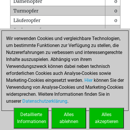
Damenopfer
0
Turmopfer
0
Läuferopfer
0
Springeropfer
0
Wir verwenden Cookies und vergleichbare Technologien,
Bauernopfer
0
um bestimmte Funktionen zur Verfügung zu stellen, die
Matt auf vollem Brett
0
Nutzererfahrungen zu verbessern und interessengerechte
Bauer setzt Matt
0
Inhalte auszuspielen. Abhängig von ihrem
Verwendungszweck können dabei neben technisch
Erstickte Matts
0
erforderlichen Cookies auch Analyse-Cookies sowie
Unterverwandlungen
0
Marketing-Cookies eingesetzt werden.
Hier
können Sie der
Verwendung von Analyse-Cookies und Marketing-Cookies
Türme auf der siebten
0
widersprechen. Weitere Informationen finden Sie in
unserer
Datenschutzerklärung
.
STARTSEITE
Detaillierte
Alles
Alles
Informationen
ablehnen
akzeptieren