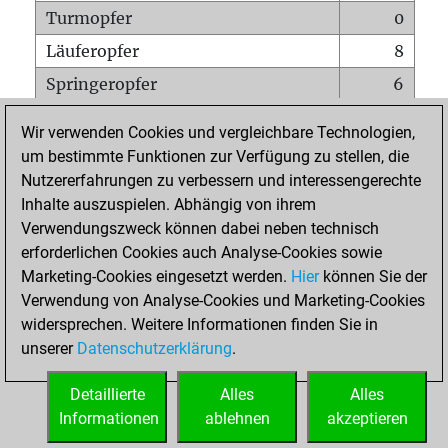
Turmopfer
0
Läuferopfer
8
Springeropfer
6
Bauernopfer
6
Wir verwenden Cookies und vergleichbare Technologien,
Matt auf vollem Brett
0
um bestimmte Funktionen zur Verfügung zu stellen, die
Nutzererfahrungen zu verbessern und interessengerechte
Bauer setzt Matt
0
Inhalte auszuspielen. Abhängig von ihrem
Erstickte Matts
0
Verwendungszweck können dabei neben technisch
Unterverwandlungen
0
erforderlichen Cookies auch Analyse-Cookies sowie
Marketing-Cookies eingesetzt werden.
Hier
können Sie der
Türme auf der siebten
0
Verwendung von Analyse-Cookies und Marketing-Cookies
widersprechen. Weitere Informationen finden Sie in
unserer
Datenschutzerklärung
.
STARTSEITE
Detaillierte
Alles
Alles
Informationen
ablehnen
akzeptieren