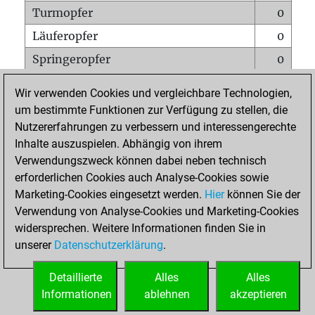
Turmopfer
0
Läuferopfer
0
Springeropfer
0
Bauernopfer
0
Wir verwenden Cookies und vergleichbare Technologien,
Matt auf vollem Brett
0
um bestimmte Funktionen zur Verfügung zu stellen, die
Nutzererfahrungen zu verbessern und interessengerechte
Bauer setzt Matt
0
Inhalte auszuspielen. Abhängig von ihrem
Erstickte Matts
0
Verwendungszweck können dabei neben technisch
Unterverwandlungen
0
erforderlichen Cookies auch Analyse-Cookies sowie
Marketing-Cookies eingesetzt werden.
Hier
können Sie der
Türme auf der siebten
0
Verwendung von Analyse-Cookies und Marketing-Cookies
widersprechen. Weitere Informationen finden Sie in
unserer
Datenschutzerklärung
.
STARTSEITE
Detaillierte
Alles
Alles
Informationen
ablehnen
akzeptieren