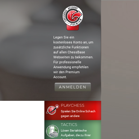
Legen Sie ein
kostenloses Konto an, um
zusätzliche Funktionen
auf allen ChessBase
Webseiten zu bekommen.
Für professionelle
Anwendung empfehlen
wir den Premium
Account.
ANMELDEN
PLAYCHESS
Spielen Sie Online Schach
gegen andere
TACTICS
Lösen Sie taktische
Aufgaben, die zu Ihrer