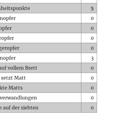
heitspunkte
5
nopfer
0
opfer
0
ropfer
0
geropfer
0
nopfer
3
auf vollem Brett
0
 setzt Matt
0
ckte Matts
0
rverwandlungen
0
 auf der siebten
0