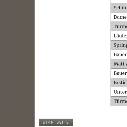
Schön
Dame
Turm
Läufe
Sprin
Bauer
Matt 
Bauer
Ersti
Unte
Türme
STARTSEITE