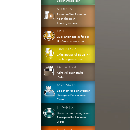
Spielstärke passen
VIDEOS
Stunden über Stunden
hochklassiger
Trainingsvideos
LIVE
Live Partien aus laufenden
Großmeisterturnieren
OPENINGS
Erfassen und Üben Sie Ihr
Eröffnungsrepertoire
DATABASE
Acht Millionen starke
Partien
MYGAMES
Speichern und analysieren
Sie eigene Partien in der
Cloud
PLAYERS
Speichern und analysieren
Sie eigene Partien in der
Cloud
STUDIES