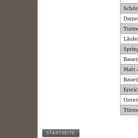
Schön
Dame
Turm
Läufe
Sprin
Bauer
Matt 
Bauer
Ersti
Unte
Türme
STARTSEITE