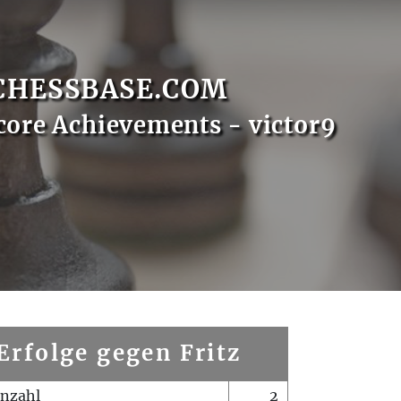
CHESSBASE.COM
core Achievements - victor9
Erfolge gegen Fritz
enzahl
2