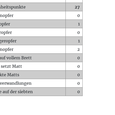
heitspunkte
27
nopfer
0
opfer
1
ropfer
0
geropfer
1
nopfer
2
auf vollem Brett
0
 setzt Matt
0
ckte Matts
0
rverwandlungen
0
 auf der siebten
0