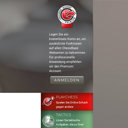
Legen Sie ein
kostenloses Konto an, um
zusätzliche Funktionen
auf allen ChessBase
Webseiten zu bekommen.
Für professionelle
Anwendung empfehlen
wir den Premium
Account.
ANMELDEN
PLAYCHESS
Spielen Sie Online Schach
gegen andere
TACTICS
Lösen Sie taktische
Aufgaben, die zu Ihrer