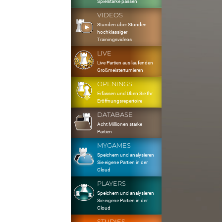
Spielstärke passen
VIDEOS
Stunden über Stunden
hochklassiger
Trainingsvideos
LIVE
Live Partien aus laufenden
Großmeisterturnieren
OPENINGS
Erfassen und Üben Sie Ihr
Eröffnungsrepertoire
DATABASE
Acht Millionen starke
Partien
MYGAMES
Speichern und analysieren
Sie eigene Partien in der
Cloud
PLAYERS
Speichern und analysieren
Sie eigene Partien in der
Cloud
STUDIES