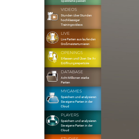
Spielstärke passen
VIDEOS
Stunden über Stunden
hochklassiger
Trainingsvideos
LIVE
Live Partien aus laufenden
Großmeisterturnieren
OPENINGS
Erfassen und Üben Sie Ihr
Eröffnungsrepertoire
DATABASE
Acht Millionen starke
Partien
MYGAMES
Speichern und analysieren
Sie eigene Partien in der
Cloud
PLAYERS
Speichern und analysieren
Sie eigene Partien in der
Cloud
STUDIES