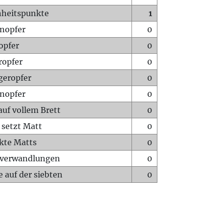
heitspunkte
1
nopfer
0
opfer
0
ropfer
0
geropfer
0
nopfer
0
auf vollem Brett
0
 setzt Matt
0
ckte Matts
0
rverwandlungen
0
 auf der siebten
0