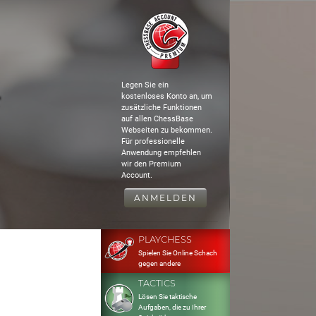
Legen Sie ein
kostenloses Konto an, um
zusätzliche Funktionen
auf allen ChessBase
Webseiten zu bekommen.
Für professionelle
Anwendung empfehlen
wir den Premium
Account.
ANMELDEN
PLAYCHESS
Spielen Sie Online Schach
gegen andere
TACTICS
Lösen Sie taktische
Aufgaben, die zu Ihrer