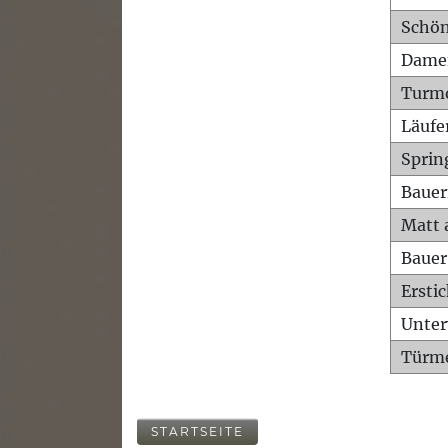
Schön
Dame
Turm
Läufe
Sprin
Bauer
Matt 
Bauer
Ersti
Unte
Türme
STARTSEITE