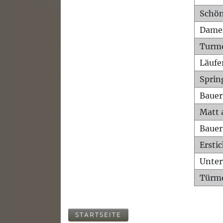
Schön
Dame
Turm
Läufe
Sprin
Bauer
Matt 
Bauer
Ersti
Unte
Türme
STARTSEITE