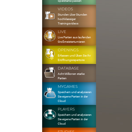
Spielstärke passen
VIDEOS
Stunden über Stunden
hochklassiger
Trainingsvideos
LIVE
Live Partien aus laufenden
Großmeisterturnieren
OPENINGS
Erfassen und Üben Sie Ihr
Eröffnungsrepertoire
DATABASE
Acht Millionen starke
Partien
MYGAMES
Speichern und analysieren
Sie eigene Partien in der
Cloud
PLAYERS
Speichern und analysieren
Sie eigene Partien in der
Cloud
STUDIES