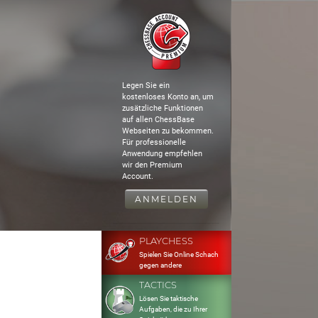
Legen Sie ein
kostenloses Konto an, um
zusätzliche Funktionen
auf allen ChessBase
Webseiten zu bekommen.
Für professionelle
Anwendung empfehlen
wir den Premium
Account.
ANMELDEN
PLAYCHESS
Spielen Sie Online Schach
gegen andere
TACTICS
Lösen Sie taktische
Aufgaben, die zu Ihrer