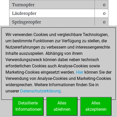
Turmopfer
0
Läuferopfer
0
Springeropfer
0
Bauernopfer
0
Wir verwenden Cookies und vergleichbare Technologien,
Matt auf vollem Brett
0
um bestimmte Funktionen zur Verfügung zu stellen, die
Nutzererfahrungen zu verbessern und interessengerechte
Bauer setzt Matt
0
Inhalte auszuspielen. Abhängig von ihrem
Erstickte Matts
0
Verwendungszweck können dabei neben technisch
Unterverwandlungen
0
erforderlichen Cookies auch Analyse-Cookies sowie
Marketing-Cookies eingesetzt werden.
Hier
können Sie der
Türme auf der siebten
0
Verwendung von Analyse-Cookies und Marketing-Cookies
widersprechen. Weitere Informationen finden Sie in
unserer
Datenschutzerklärung
.
STARTSEITE
Detaillierte
Alles
Alles
Informationen
ablehnen
akzeptieren