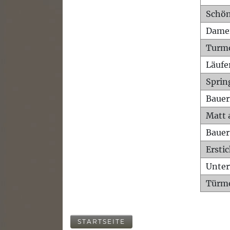
Schön
Dame
Turm
Läufe
Sprin
Bauer
Matt 
Bauer
Ersti
Unte
Türme
STARTSEITE