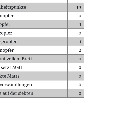
heitspunkte
19
nopfer
0
opfer
1
ropfer
0
geropfer
1
nopfer
2
auf vollem Brett
0
 setzt Matt
0
ckte Matts
0
rverwandlungen
0
 auf der siebten
0