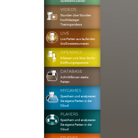
Spielstärke passen
VIDEOS
Stunden über Stunden
hochklassiger
Trainingsvideos
LIVE
Live Partien aus laufenden
Großmeisterturnieren
OPENINGS
Erfassen und Üben Sie Ihr
Eröffnungsrepertoire
DATABASE
Acht Millionen starke
Partien
MYGAMES
Speichern und analysieren
Sie eigene Partien in der
Cloud
PLAYERS
Speichern und analysieren
Sie eigene Partien in der
Cloud
STUDIES