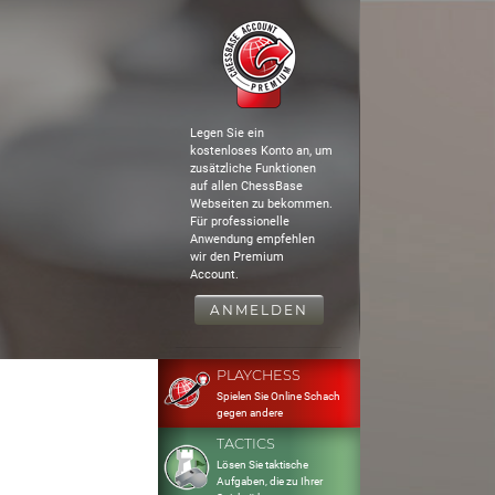
Legen Sie ein
kostenloses Konto an, um
zusätzliche Funktionen
auf allen ChessBase
Webseiten zu bekommen.
Für professionelle
Anwendung empfehlen
wir den Premium
Account.
ANMELDEN
PLAYCHESS
Spielen Sie Online Schach
gegen andere
TACTICS
Lösen Sie taktische
Aufgaben, die zu Ihrer