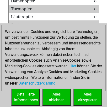
Damenopfer
0
Turmopfer
0
Läuferopfer
0
Springeropfer
0
Wir verwenden Cookies und vergleichbare Technologien,
Bauernopfer
0
um bestimmte Funktionen zur Verfügung zu stellen, die
Matt auf vollem Brett
0
Nutzererfahrungen zu verbessern und interessengerechte
Bauer setzt Matt
0
Inhalte auszuspielen. Abhängig von ihrem
Verwendungszweck können dabei neben technisch
Erstickte Matts
0
erforderlichen Cookies auch Analyse-Cookies sowie
Unterverwandlungen
0
Marketing-Cookies eingesetzt werden.
Hier
können Sie der
Verwendung von Analyse-Cookies und Marketing-Cookies
Türme auf der siebten
0
widersprechen. Weitere Informationen finden Sie in
unserer
Datenschutzerklärung
.
STARTSEITE
Detaillierte
Alles
Alles
Informationen
ablehnen
akzeptieren