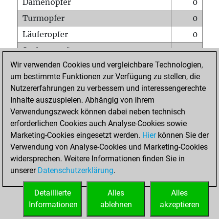
Damenopfer
0
Turmopfer
0
Läuferopfer
0
Springeropfer
0
Wir verwenden Cookies und vergleichbare Technologien,
Bauernopfer
1
um bestimmte Funktionen zur Verfügung zu stellen, die
Matt auf vollem Brett
0
Nutzererfahrungen zu verbessern und interessengerechte
Bauer setzt Matt
0
Inhalte auszuspielen. Abhängig von ihrem
Verwendungszweck können dabei neben technisch
Erstickte Matts
0
erforderlichen Cookies auch Analyse-Cookies sowie
Unterverwandlungen
0
Marketing-Cookies eingesetzt werden.
Hier
können Sie der
Verwendung von Analyse-Cookies und Marketing-Cookies
Türme auf der siebten
0
widersprechen. Weitere Informationen finden Sie in
unserer
Datenschutzerklärung
.
STARTSEITE
Detaillierte
Alles
Alles
Informationen
ablehnen
akzeptieren